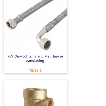
RVS Omvlochten Slang Met Haakse
Aansluiting
Preis
18,95 €