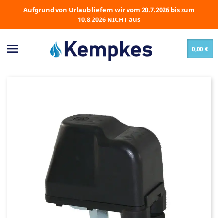
Aufgrund von Urlaub liefern wir vom 20.7.2026 bis zum
10.8.2026 NICHT aus

0,00 €