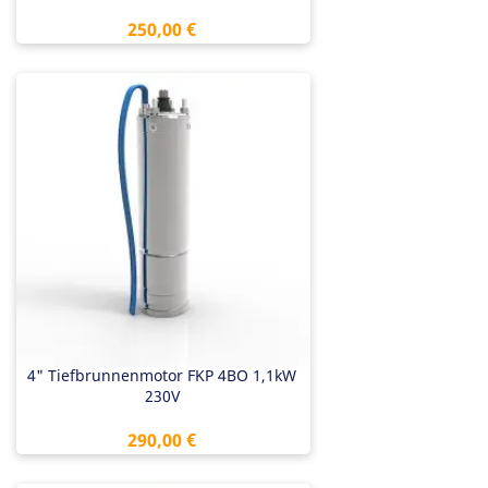
Preis
250,00 €
4" Tiefbrunnenmotor FKP 4BO 1,1kW
230V
Preis
290,00 €