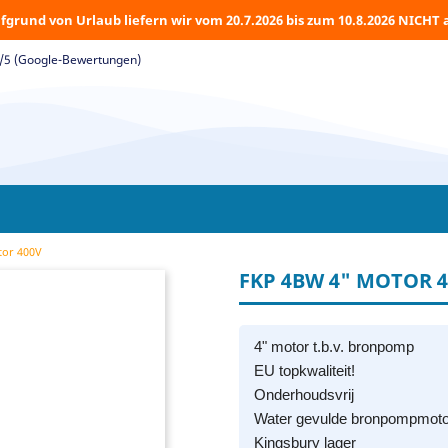
fgrund von Urlaub liefern wir vom 20.7.2026 bis zum 10.8.2026 NICHT 
5/5 (Google-Bewertungen)
tor 400V
FKP 4BW 4" MOTOR 
4" motor t.b.v. bronpomp
EU topkwaliteit!
Onderhoudsvrij
Water gevulde bronpompmoto
Kingsbury lager