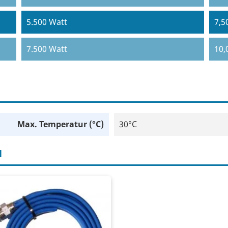
5.500 Watt
7,5
7.500 Watt
10,
Max. Temperatur (°C)
30°C
H
polige 1,5mm2 kabel
terdichte connector