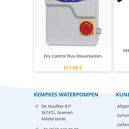
Spannungsschutz
Bl
Trockenlaufschutz auf Basis von cos
φ
Möglichkeit für zusätzlichen Sensor
Hauptschalter
Gut ablesbares LCD-Display
230V & 400V
FK
Dry Control Plus-Steuerkasten
Preis
411,65 €
KEMPKES WATERPOMPEN
KUN
De Huufkes 81f
Allge
location_on
5674TL, Nuenen
Siche
Niederlande
Liefe