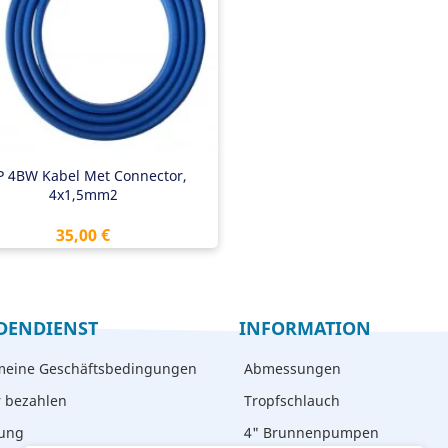
auwe platte kabel
P 4BW Kabel Met Connector,
4x1,5mm2
Preis
35,00 €
DENDIENST
INFORMATION
meine Geschäftsbedingungen
Abmessungen
r bezahlen
Tropfschlauch
rung
4" Brunnenpumpen