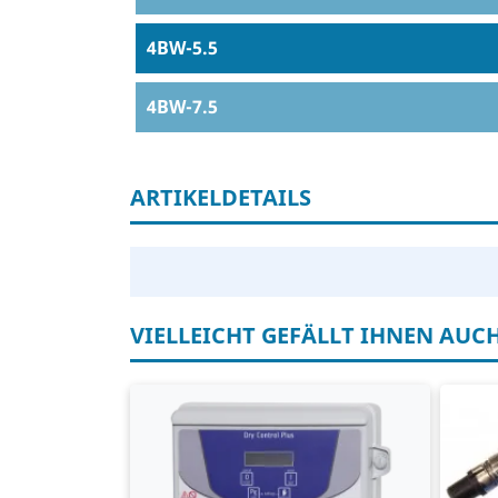
4BW-5.5
4BW-7.5
ARTIKELDETAILS
VIELLEICHT GEFÄLLT IHNEN AUC
Schaltschrank
4-
Stromschutz
Wa