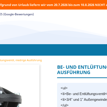
fgrund von Urlaub liefern wir vom 20.7.2026 bis zum 10.8.2026 NICHT 
5/5 (Google-Bewertungen)
ftungsventil, niedrige Ausführung
BE- UND ENTLÜFTUN
AUSFÜHRUNG
<ul>
<li>Be- und Entlüftungsventil<
<li>3/4" und 1" Außengewinde
</ul>