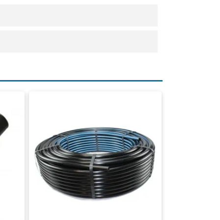
PE slang 16mm
Verbindingsslang
Belastbaar tot 6 bar
Rol á 100 meter