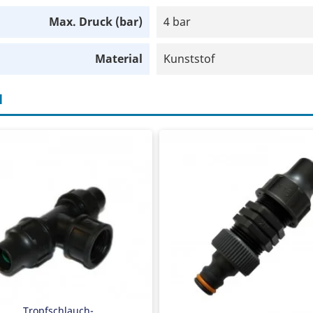
Max. Druck (bar)
4 bar
Material
Kunststof
H
opfschlauchkupplung
Tropfschlauchkupplung
Stück mit Innengewinde
Klicken Sie auf den Link
astbar bis 6 bar
Belastbar bis 6 bar
Tropfschlauch-