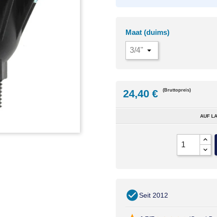
Maat (duims)
24,40 €
(Bruttopreis)
AUF LA
Seit 2012