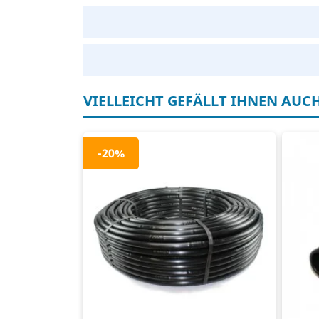
VIELLEICHT GEFÄLLT IHNEN AUC
-20%
Druckgeregelt
Tr
33 cm Abstand zwischen den
T-
Tropfern
Bel
16 mm, 1,1 mm Wandstärke
Rolle von 100 Metern
In Übereinstimmung mit NEN ISO
9261:2004