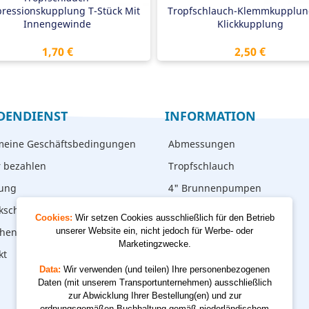
ressionskupplung T-Stück Mit
Tropfschlauch-Klemmkupplun
Innengewinde
Klickkupplung
Preis
Preis
1,70 €
2,50 €
DENDIENST
INFORMATION
meine Geschäftsbedingungen
Abmessungen
r bezahlen
Tropfschlauch
rung
4" Brunnenpumpen
kschicken
Cookies:
Wir setzen Cookies ausschließlich für den Betrieb
hen – abholen
unserer Website ein, nicht jedoch für Werbe- oder
Marketingzwecke.
kt
Data:
Wir verwenden (und teilen) Ihre personenbezogenen
Daten (mit unserem Transportunternehmen) ausschließlich
zur Abwicklung Ihrer Bestellung(en) und zur
ordnungsgemäßen Buchhaltung gemäß niederländischem