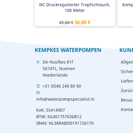
NC Druckregulierter Tropfschlauch,
Komp
100 Meter
Verkaufspreis
Preis
36,00 €
45,00 €
KEMPKES WATERPOMPEN
KUN
De Huufkes 81f
Allge
location_on
5674TL, Nuenen
Siche
Niederlande
Liefe
+31 (0)40 240 80 90
mobile
Zurüc
mail
info@waterpompspecialist.nl
Besuc
Konta
KvK: 55414907
BTW: NL001757636B12
IBAN: NL38RABO0191726176